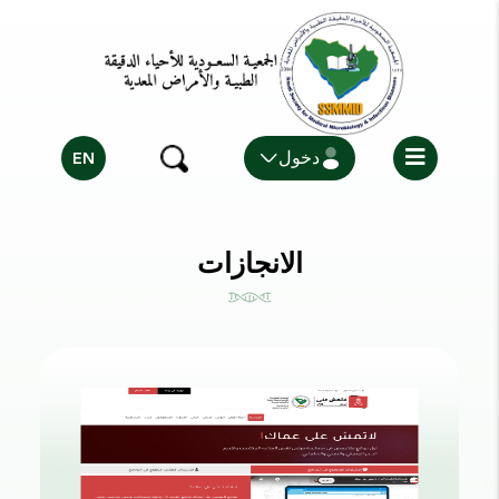
EN
دخول
الانجازات