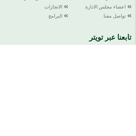
اعضاء مجلس الادارة
الانجازات
تواصل معنا
البرامج
تابعنا عبر تويتر
Tweets by SSMMID_SA
القائمة البريدية
انضم الينا وتعرف على جديد ما نقدمه لك